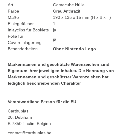
Art
Gamecube Hülle
Farbe
Grau Anthrazit
Maße
190 x 135 x 15 mm (H x B x T)
Einlegefächer
1
Inlayclips für Booklets
ja
Folie für
ja
Covereinlagerung
Besonderheiten
Ohne Nintendo Logo
Markennamen und geschützte Warenzeichen sind
Eigentum ihrer jeweiligen Inhaber. Die Nennung von
Markennamen und geschützter Warenzeichen hat
lediglich beschreibenden Charakter
Verantwortliche Person für die EU
Carthuplas
20, Debiham
B-7350 Thulin, Belgien
contact@carthuplas.be